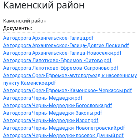
Каменский район
Каменский район
Документы:
Автодорога Архангельское-Галица.pdf
Автодорога Архангельское-Галица-Долгие Лески.pdf
Автодорога Архангельское-Галица-Новоселки.pdf
Автодорога Лапотково-Ефремов -Ситово.pdf
Автодорога Лапотково-Ефремов-Сапроново.pdf
Автодорога Орел-Ефремов-автоподъезд к населенному
пункту Каменское.pdf
Автодорога Орел-Ефремов-Каменское- Черкассы.pdf
Автодорога Чернь-Медведки.pdf
Автодорога Чернь-Медведки-Богословка.pdf
Автодорога Чернь-Медведки-Закопы.pdf
Автодорога Чернь-Медведки-Изрог.pdf
Автодорога Чернь-Медведки-Новопетровский.pdf
Автодорога Чернь-Медведки-поселок Дачный.pdf