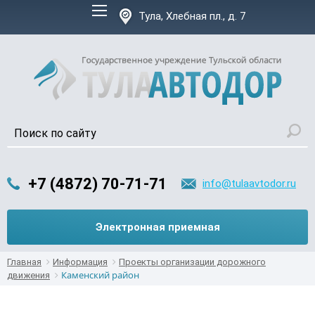
Версия для слабовидящих:
Тула, Хлебная пл., д. 7
+7 (4872) 70-71-71
info@tulaavtodor.ru
Электронная приемная
Главная
Информация
Проекты организации дорожного
Каменский район
движения