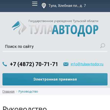
Версия для слабовидящих:
Тула, Хлебная пл., д. 7
+7 (4872) 70-71-71
info@tulaavtodor.ru
Электронная приемная
Руководство
Главная
Руководство